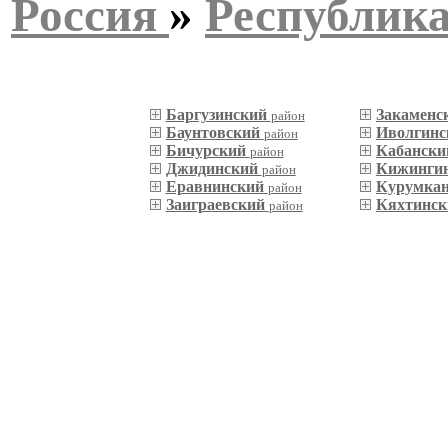
Россия
»
Республик
Баргузинский
Закаменс
район
Баунтовский
Иволгин
район
Бичурский
Кабанск
район
Джидинский
Кижинги
район
Еравнинский
Курумка
район
Заиграевский
Кяхтинс
район