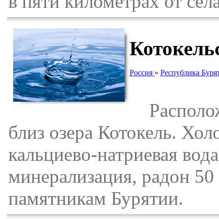
в пяти километрах от сел
Котокель
Россия
»
Республика Буря
Расположе
близ озера Котокель. Хол
кальциево-натриевая вода 
минерализация, радон 50
памятникам Бурятии.