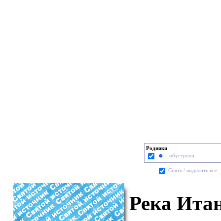
Родники
- обустроен
Cнять / выделить все
Река Ита