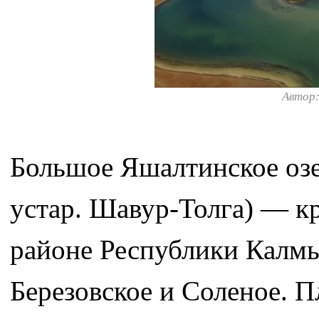
Автор
Большое Яшалтинское озер
устар. Шавур-Толга) — к
районе Республики Калм
Березовское и Соленое. П