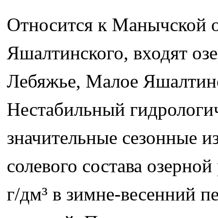
Относится к Манычской о
Яшалтинского, входят оз
Лебяжье, Малое Яшалтинс
Нестабильный гидрологич
значительные сезонные и
солевого состава озерной
г/дм³ в зимне-весенний п