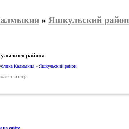
Калмыкия
»
Яшкульский район
ульского района
ублика Калмыкия
»
Яшкульский район
ожество озёр
 на сайте