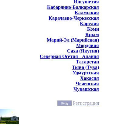
Ингушетия
Кабардино-Балкарская
Калмыкия
Карачаево-Черкесская
Карелия
Коми
Крым
Марий-Эл (Марийская)
Мордовия
Саха (Якутия)
Северная Осетия - Алания
Татарстан
Тыва (Тува)
Удмуртская
Хакасия
Чеченская
Чувашская
Регистрация