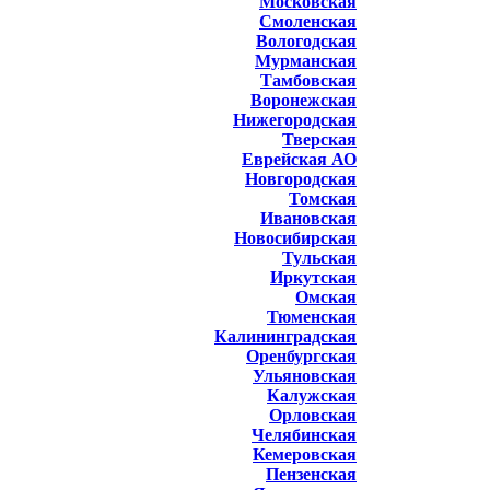
Московская
Смоленская
Вологодская
Мурманская
Тамбовская
Воронежская
Нижегородская
Тверская
Еврейская АО
Новгородская
Томская
Ивановская
Новосибирская
Тульская
Иркутская
Омская
Тюменская
Калининградская
Оренбургская
Ульяновская
Калужская
Орловская
Челябинская
Кемеровская
Пензенская