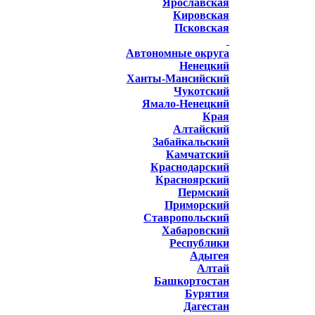
Ярославская
Кировская
Псковская
Автономные округа
Ненецкий
Ханты-Мансийский
Чукотский
Ямало-Ненецкий
Края
Алтайский
Забайкальский
Камчатский
Краснодарский
Красноярский
Пермский
Приморский
Ставропольский
Хабаровский
Республики
Адыгея
Алтай
Башкортостан
Бурятия
Дагестан