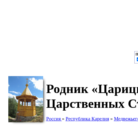
П
Родник «Царицы
Царственных Ст
Россия
»
Республика Карелия
»
Медвежьег