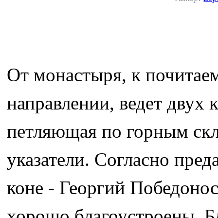
От монастыря, к почитае
направлении, ведет двух 
петляющая по горным скл
указатели. Согласно пред
коне - Георгий Победонос
хорошо благоустроены. Б