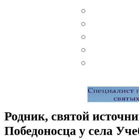
Родник, святой источн
Победоносца у села Уче