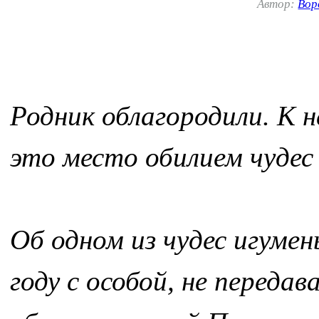
Автор:
Вор
Родник облагородили. К 
это место обилием чудес 
Об одном из чудес игуме
году с особой, не переда