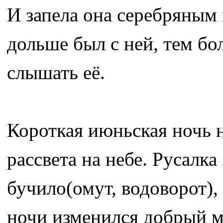
И запела она серебряным
дольше был с ней, тем бо
слышать её.
Короткая июньская ночь н
рассвета на небе. Русалк
бучило(омут, водоворот),
ночи изменился добрый мо