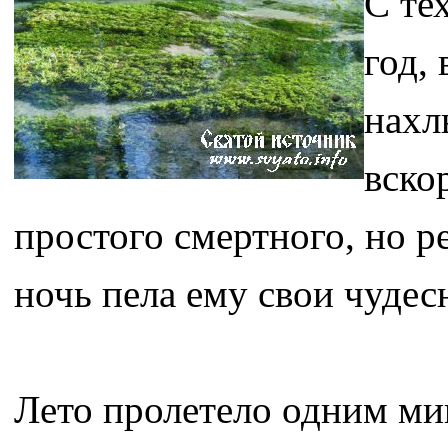
С те
год,
нахл
вско
простого смертного, но р
ночь пела ему свои чудес
Лето пролетело одним ми