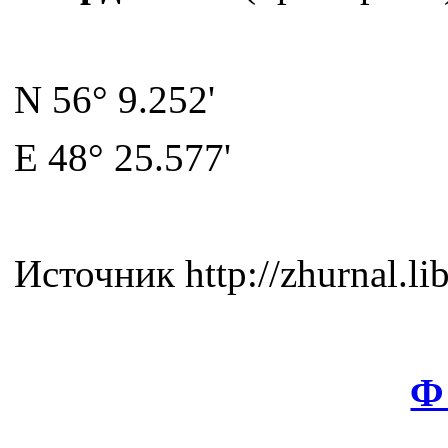
N 56° 9.252'
E 48° 25.577'
Источник httр://zhurnаl.li
Ф 