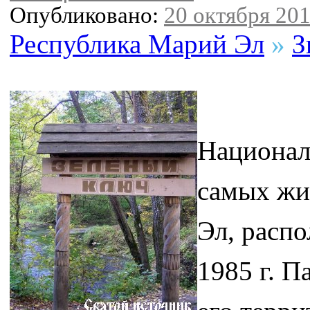
Опубликовано:
20 октября 201
Республика Марий Эл
»
З
Национал
самых жи
Эл, распо
1985 г. П