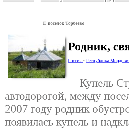
поселок Торбеево
Родник, св
Россия
»
Республика Мордови
Купель Студ
автодорогой, между посе
2007 году родник обустр
появилась купель и надк