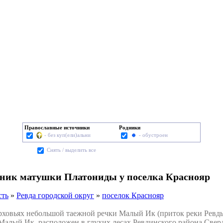
Православные источники
Родники
- без куп(ели)альни
- обустроен
Cнять / выделить все
чник матушки Платониды у поселка Краснояр
сть
»
Ревда городской округ
»
поселок Краснояр
овьях небольшой таежной речки Малый Ик (приток реки Ревды),
 Малый Ик, расположен в глухих лесах Ревдинского района Сверд