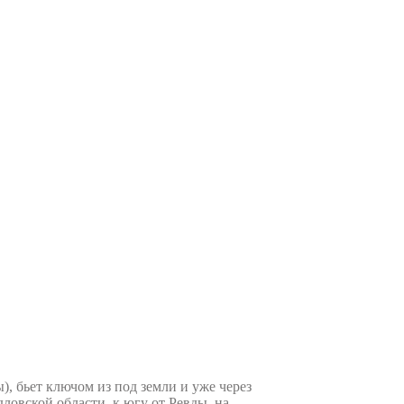
 бьет ключом из под земли и уже через
ловской области, к югу от Ревды, на