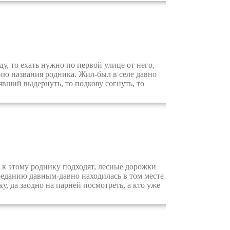
, то ехать нужно по первой улице от него,
рию названия родника. Жил-был в селе давно
явший выдернуть, то подкову согнуть, то
к этому роднику подходят, лесные дорожки
реданию давным-давно находилась в том месте
, да заодно на парней посмотреть, а кто уже