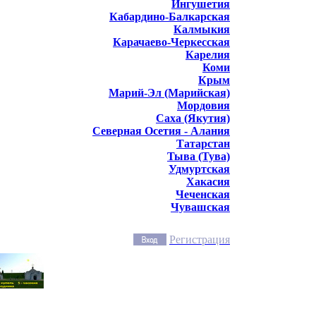
Ингушетия
Кабардино-Балкарская
Калмыкия
Карачаево-Черкесская
Карелия
Коми
Крым
Марий-Эл (Марийская)
Мордовия
Саха (Якутия)
Северная Осетия - Алания
Татарстан
Тыва (Тува)
Удмуртская
Хакасия
Чеченская
Чувашская
Регистрация