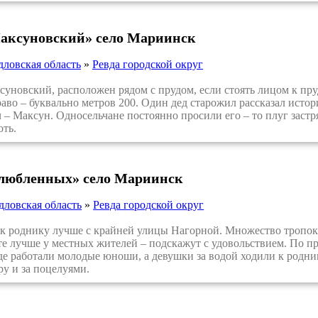
аксуновский» село Мариинск
дловская область
»
Ревда городской округ
овский, расположен рядом с прудом, если стоять лицом к пруду
аво – буквально метров 200. Один дед старожил рассказал исто
 – Максун. Односельчане постоянно просили его – то плуг застр
оть.
любленных» село Мариинск
дловская область
»
Ревда городской округ
 роднику лучше с крайней улицы Нагорной. Множество тропок 
 лучше у местных жителей – подскажут с удовольствием. По п
де работали молодые юноши, а девушки за водой ходили к роднику
ру и за поцелуями.