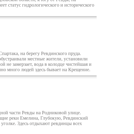
еет статус гидрологического и исторического
артака, на берегу Ревдинского пруда.
обустраивали местные жители, установили
й не замерзает, вода в колодце чистейшая и
но много людей здесь бывает на Крещение.
ной части Ревды на Родниковой улице.
ющие реки Емелина, Глубокую, Ревдинский
 уголке. Здесь отдыхают ревдинцы всех