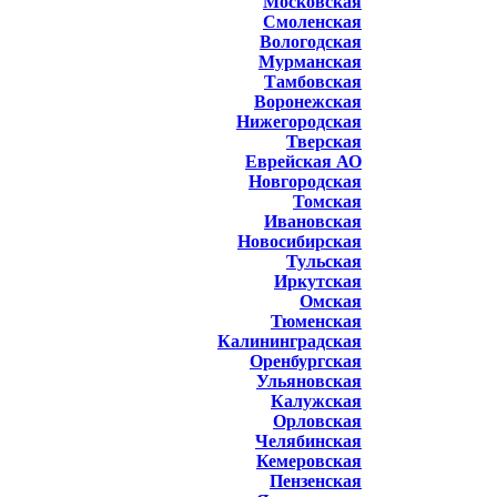
Московская
Смоленская
Вологодская
Мурманская
Тамбовская
Воронежская
Нижегородская
Тверская
Еврейская АО
Новгородская
Томская
Ивановская
Новосибирская
Тульская
Иркутская
Омская
Тюменская
Калининградская
Оренбургская
Ульяновская
Калужская
Орловская
Челябинская
Кемеровская
Пензенская