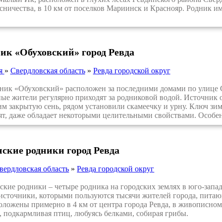
ничества, в 10 км от поселков Мариинск и Краснояр. Родник им
ик «Обуховский» город Ревда
ия
»
Свердловская область
»
Ревда городской округ
к «Обуховский» расположен за последними домами по улице Сп
ые жители регулярно приходят за родниковой водой. Источник 
им закрытую сень, рядом установили скамеечку и урну. Ключ зимо
ят, даже обладает некоторыми целительными свойствами. Особен
ские родники город Ревда
вердловская область
»
Ревда городской округ
ие родники – четыре родника на городских землях в юго-запад
источники, которыми пользуются тысячи жителей города, пита
оложены примерно в 4 км от центра города Ревда, в живописном
 подкармливая птиц, любуясь белками, собирая грибы.