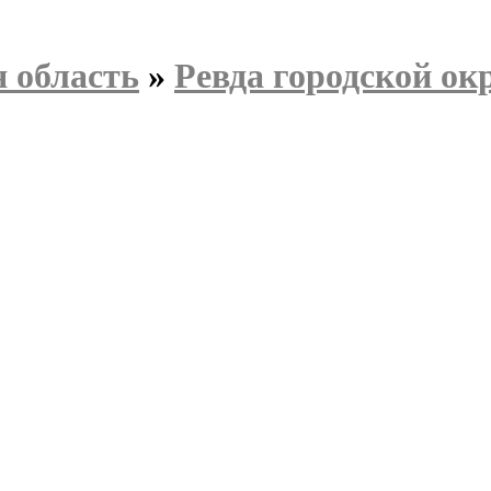
 область
»
Ревда городской ок