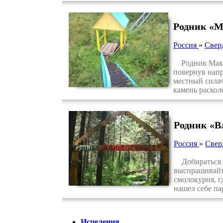
Родник «М
Россия
»
Свер
Родник Максун
повернув напр
местный силач
камень раскол
Родник «В
Россия
»
Свер
Добираться к
выспрашивайте
смолокурня, г
нашел себе па
Исцеления