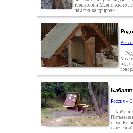
территории Мариинского лес
памятника природы.
Родн
Росс
Родни
Местн
над н
говор
Кабалин
Россия
»
С
Кабалинск
Питьевые 
пруд. Расп
поколений,