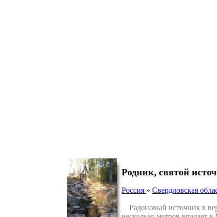
Родник, святой исто
Россия
»
Свердловская обла
Радоновый источник в верх
несколько метров впадает в