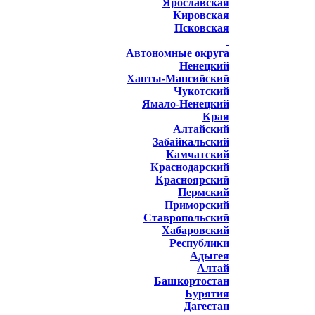
Ярославская
Кировская
Псковская
Автономные округа
Ненецкий
Ханты-Мансийский
Чукотский
Ямало-Ненецкий
Края
Алтайский
Забайкальский
Камчатский
Краснодарский
Красноярский
Пермский
Приморский
Ставропольский
Хабаровский
Республики
Адыгея
Алтай
Башкортостан
Бурятия
Дагестан