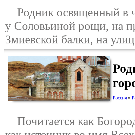
Родник освященный в чес
у Соловьиной рощи, на п
Змиевской балки, на улиц
Род
гор
Россия
»
Р
Почитается как Богород
как источник во имя Все