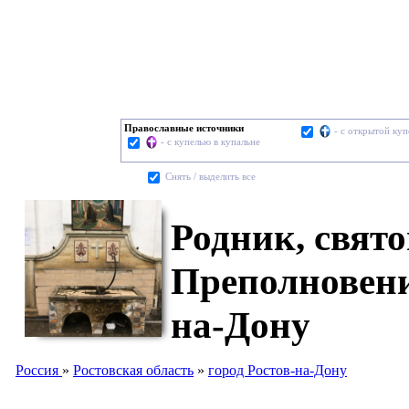
Православные источники
- с открытой ку
- с купелью в купальне
Cнять / выделить все
Родник, свят
Преполновени
на-Дону
Россия
»
Ростовская область
»
город Ростов-на-Дону