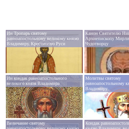
Ин Тропарь святому
Канон Святителю Ни
равноапостольному великому князю
Архиепископу Мирли
Владимиру, Крестителю Руси
Чудотворцу
Ин кондак равноапостольного
Молитвы святому
великого князя Владимира
равноапостольному к
Владимиру
Величание святому
Кондак равноапостол
равноапостольному великому князю
князю Владимиру, во