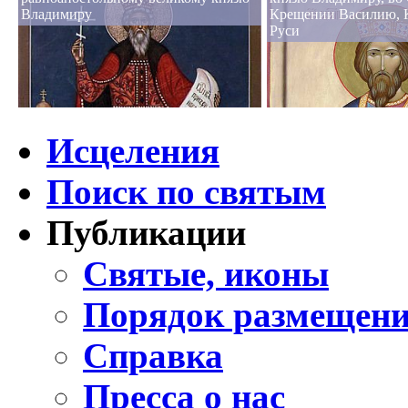
Владимиру
Крещении Василию, 
Руси
Исцеления
Поиск по святым
Публикации
Святые, иконы
Порядок размещени
Справка
Пресса о нас