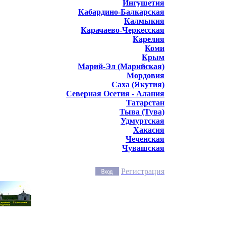
Ингушетия
Кабардино-Балкарская
Калмыкия
Карачаево-Черкесская
Карелия
Коми
Крым
Марий-Эл (Марийская)
Мордовия
Саха (Якутия)
Северная Осетия - Алания
Татарстан
Тыва (Тува)
Удмуртская
Хакасия
Чеченская
Чувашская
Регистрация