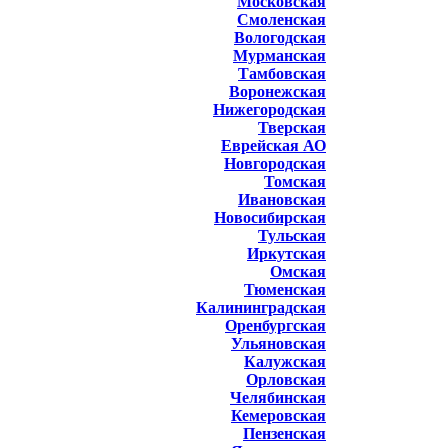
Московская
Смоленская
Вологодская
Мурманская
Тамбовская
Воронежская
Нижегородская
Тверская
Еврейская АО
Новгородская
Томская
Ивановская
Новосибирская
Тульская
Иркутская
Омская
Тюменская
Калининградская
Оренбургская
Ульяновская
Калужская
Орловская
Челябинская
Кемеровская
Пензенская