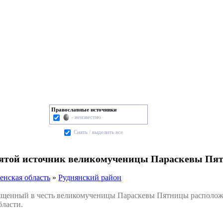
Православные источники
- неизвестно
Cнять / выделить все
вятой источник великомученицы Параскевы Пя
енская область
»
Руднянский район
енный в честь великомученицы Параскевы Пятницы расположе
ласти.