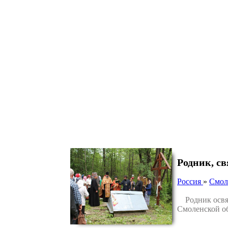
Родник, с
Россия
»
Смол
Родник освящ
Смоленской об