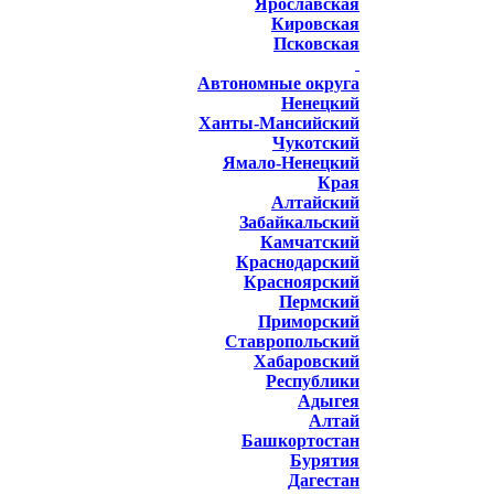
Ярославская
Кировская
Псковская
Автономные округа
Ненецкий
Ханты-Мансийский
Чукотский
Ямало-Ненецкий
Края
Алтайский
Забайкальский
Камчатский
Краснодарский
Красноярский
Пермский
Приморский
Ставропольский
Хабаровский
Республики
Адыгея
Алтай
Башкортостан
Бурятия
Дагестан