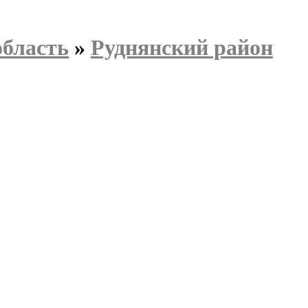
область
»
Руднянский район