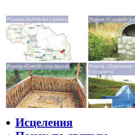
Родники Балтайского района
Родник «Суворов» у с
Родник «Святой» село Балтай
Родник «Церковный» 
Столыпино
Исцеления