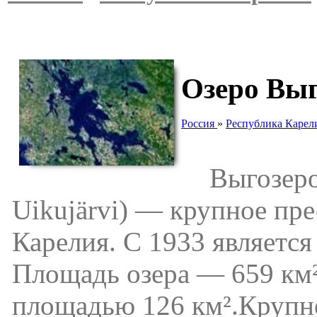
Озеро Выг
Россия
»
Республика Карел
Выгозеро 
Uikujärvi) — крупное пре
Карелия. С 1933 является
Площадь озера — 659 км²
площадью 126 км².Крупн