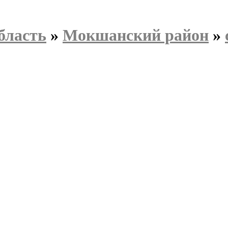
бласть
»
Мокшанский район
»