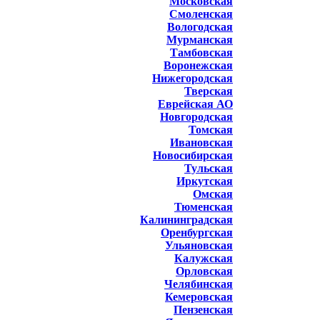
Московская
Смоленская
Вологодская
Мурманская
Тамбовская
Воронежская
Нижегородская
Тверская
Еврейская АО
Новгородская
Томская
Ивановская
Новосибирская
Тульская
Иркутская
Омская
Тюменская
Калининградская
Оренбургская
Ульяновская
Калужская
Орловская
Челябинская
Кемеровская
Пензенская