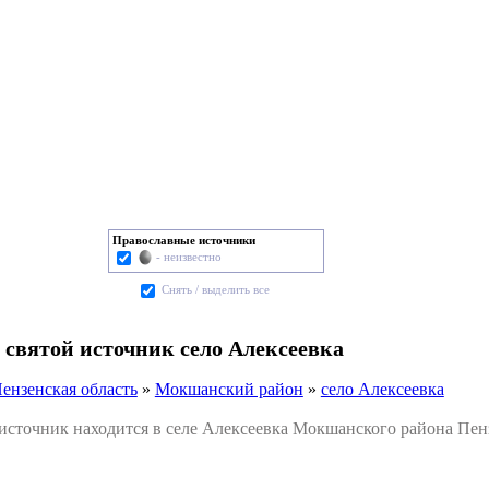
Православные источники
- неизвестно
Cнять / выделить все
 святой источник село Алексеевка
ензенская область
»
Мокшанский район
»
село Алексеевка
точник находится в селе Алексеевка Мокшанского района Пенз