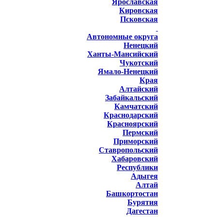
Ярославская
Кировская
Псковская
Автономные округа
Ненецкий
Ханты-Мансийский
Чукотский
Ямало-Ненецкий
Края
Алтайский
Забайкальский
Камчатский
Краснодарский
Красноярский
Пермский
Приморский
Ставропольский
Хабаровский
Республики
Адыгея
Алтай
Башкортостан
Бурятия
Дагестан