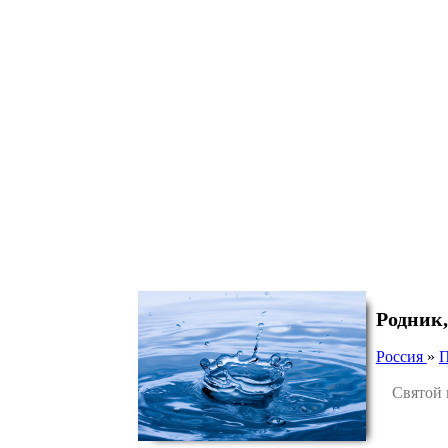
Родник,
Россия
»
П
Святой ис