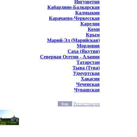
Ингушетия
Кабардино-Балкарская
Калмыкия
Карачаево-Черкесская
Карелия
Коми
Крым
Марий-Эл (Марийская)
Мордовия
Саха (Якутия)
Северная Осетия - Алания
Татарстан
Тыва (Тува)
Удмуртская
Хакасия
Чеченская
Чувашская
Регистрация