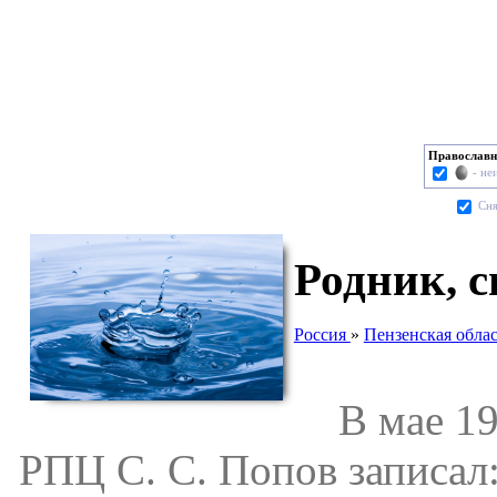
Православн
- не
Cня
Родник, с
Россия
»
Пензенская облас
В мае 195
РПЦ С. С. Попов записал: