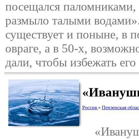
посещался паломниками, с
размыло талыми водами»
существует и поныне, в п
овраге, а в 50-х, возмож
дали, чтобы избежать его
«Иванушк
Россия
»
Пензенская облас
«Иванушки