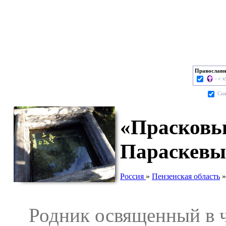
Православн
- с 
Cня
«Прасковьи
Параскевы
Россия
»
Пензенская область
Родник освященный в ч