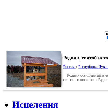
П
Родник, святой ис
Россия
»
Республика Чува
Родник освященный в чес
сельского поселения Вурн
Исцеления