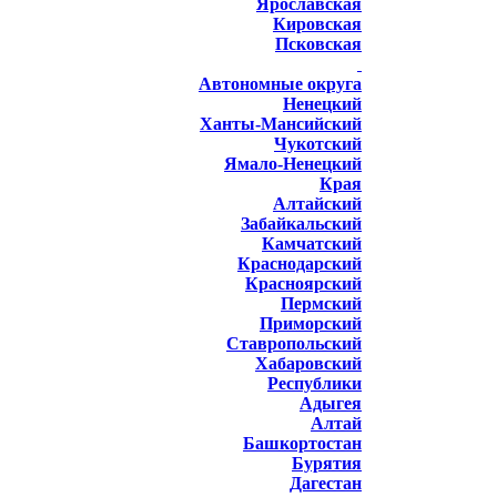
Ярославская
Кировская
Псковская
Автономные округа
Ненецкий
Ханты-Мансийский
Чукотский
Ямало-Ненецкий
Края
Алтайский
Забайкальский
Камчатский
Краснодарский
Красноярский
Пермский
Приморский
Ставропольский
Хабаровский
Республики
Адыгея
Алтай
Башкортостан
Бурятия
Дагестан