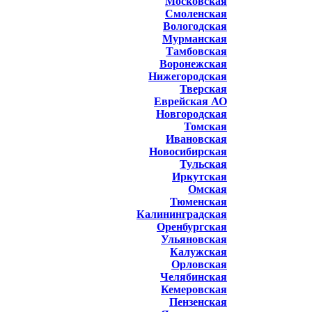
Московская
Смоленская
Вологодская
Мурманская
Тамбовская
Воронежская
Нижегородская
Тверская
Еврейская АО
Новгородская
Томская
Ивановская
Новосибирская
Тульская
Иркутская
Омская
Тюменская
Калининградская
Оренбургская
Ульяновская
Калужская
Орловская
Челябинская
Кемеровская
Пензенская