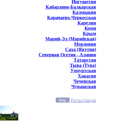
Ингушетия
Кабардино-Балкарская
Калмыкия
Карачаево-Черкесская
Карелия
Коми
Крым
Марий-Эл (Марийская)
Мордовия
Саха (Якутия)
Северная Осетия - Алания
Татарстан
Тыва (Тува)
Удмуртская
Хакасия
Чеченская
Чувашская
Регистрация