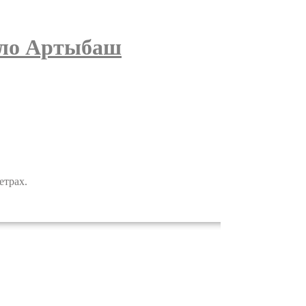
ело Артыбаш
етрах.