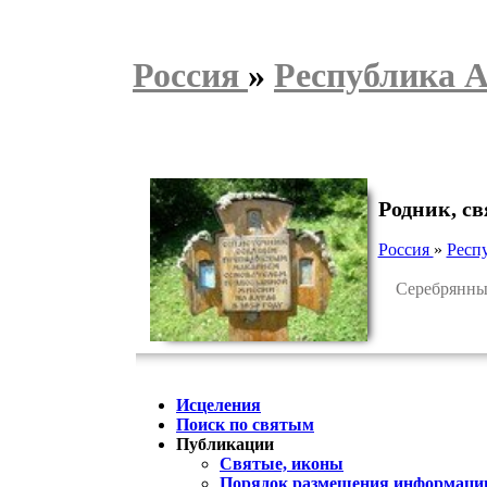
Россия
»
Республика 
Родник, с
Россия
»
Респ
Серебрянный 
Исцеления
Поиск по святым
Публикации
Святые, иконы
Порядок размещения информации