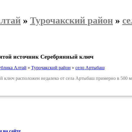
Алтай
»
Турочакский район
»
с
вятой источник Серебрянный ключ
ублика Алтай
»
Турочакский район
»
село Артыбаш
ключ расположен недалеко от села Артыбаш примерно в 500 м
 на сайте