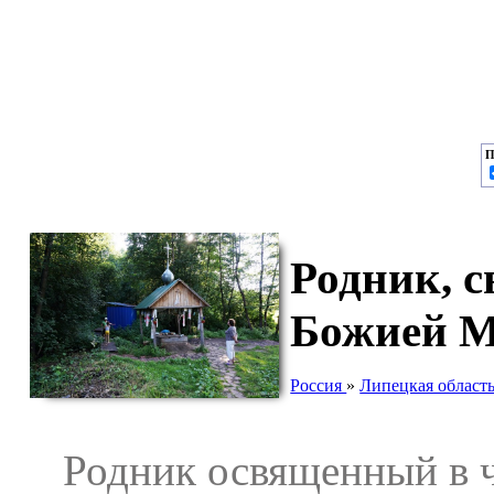
П
Родник, 
Божией М
Россия
»
Липецкая област
Родник освященный в ч