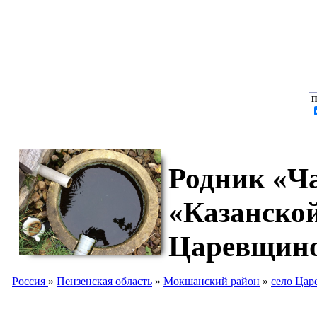
П
Родник «Ча
«Казанско
Царевщин
Россия
»
Пензенская область
»
Мокшанский район
»
село Ца