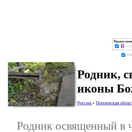
Православн
- с 
Cня
Родник, с
иконы Бо
Россия
»
Пензенская облас
Родник освященный в че