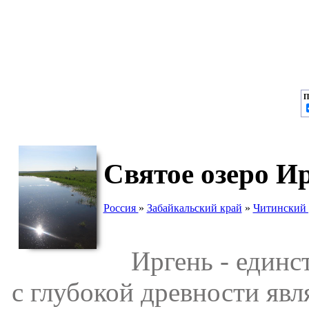
П
Святое озеро И
Россия
»
Забайкальский край
»
Читинский 
Иргень - единств
с глубокой древности яв