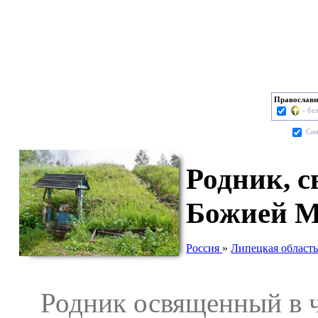
Православн
- бе
Cня
Родник, 
Божией М
Россия
»
Липецкая област
Родник освященный в ч