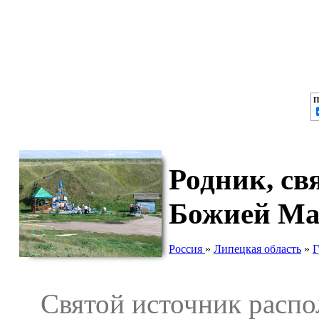
П
Родник, св
Божией Ма
Россия
»
Липецкая область
»
Г
Святой источник распол