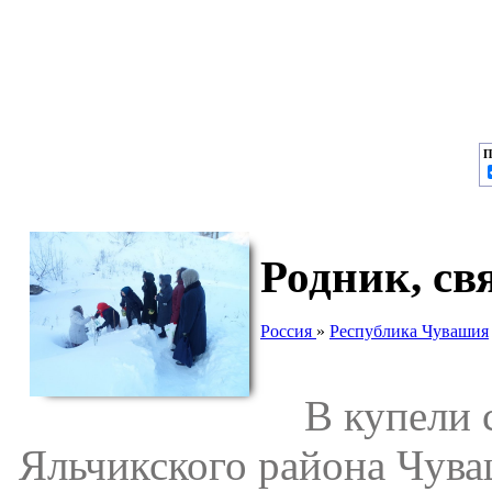
П
Родник, св
Россия
»
Республика Чувашия
В купели св
Яльчикского района Чува