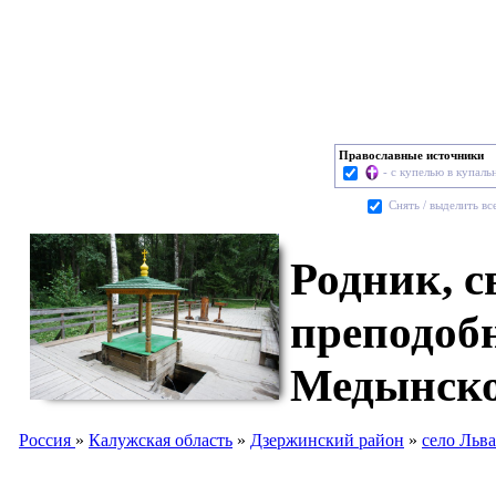
Православные источники
- с купелью в купаль
Cнять / выделить вс
Родник, с
преподоб
Медынског
Россия
»
Калужская область
»
Дзержинский район
»
село Льва