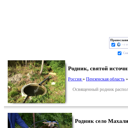
Православн
- с 
Cня
Родник, святой источ
Россия
»
Пензенская область
Освященный родник располож
Родник село Махал