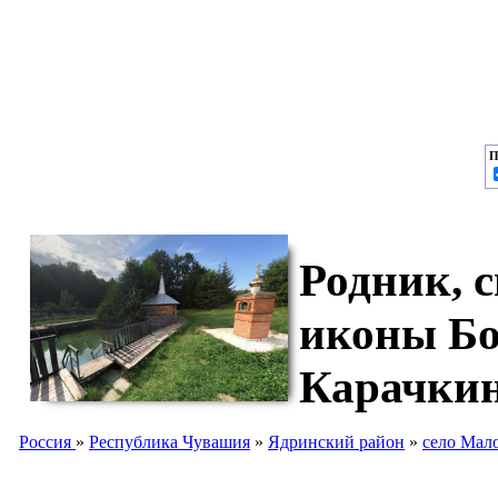
П
Родник, 
иконы Бо
Карачки
Россия
»
Республика Чувашия
»
Ядринский район
»
село Мал