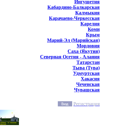
Ингушетия
Кабардино-Балкарская
Калмыкия
Карачаево-Черкесская
Карелия
Коми
Крым
Марий-Эл (Марийская)
Мордовия
Саха (Якутия)
Северная Осетия - Алания
Татарстан
Тыва (Тува)
Удмуртская
Хакасия
Чеченская
Чувашская
Регистрация