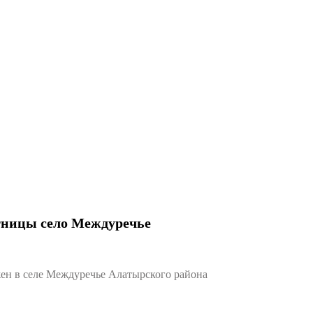
тницы село Междуречье
н в селе Междуречье Алатырского района