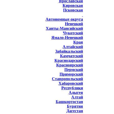
Ярославская
Кировская
Псковская
Автономные округа
Ненецкий
Ханты-Мансийский
Чукотский
Ямало-Ненецкий
Края
Алтайский
Забайкальский
Камчатский
Краснодарский
Красноярский
Пермский
Приморский
Ставропольский
Хабаровский
Республики
Адыгея
Алтай
Башкортостан
Бурятия
Дагестан