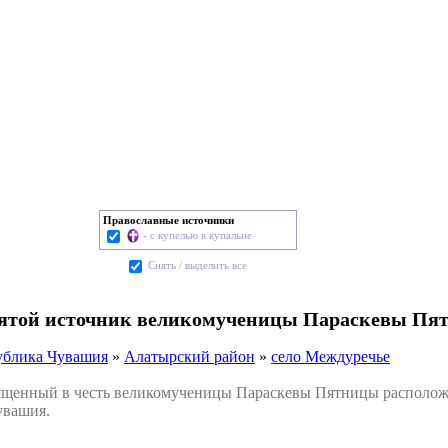
Православные источники
- с купелью в купальне
Cнять / выделить все
вятой источник великомученицы Параскевы Пя
ублика Чувашия
»
Алатырский район
»
село Междуречье
енный в честь великомученицы Параскевы Пятницы расположе
увашия.