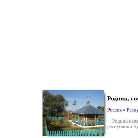
Родник, с
Россия
»
Респ
Родник освящ
республики Ч