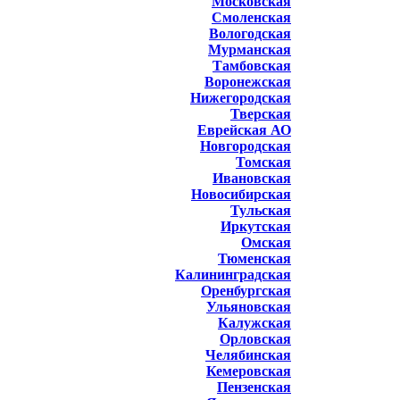
Московская
Смоленская
Вологодская
Мурманская
Тамбовская
Воронежская
Нижегородская
Тверская
Еврейская АО
Новгородская
Томская
Ивановская
Новосибирская
Тульская
Иркутская
Омская
Тюменская
Калининградская
Оренбургская
Ульяновская
Калужская
Орловская
Челябинская
Кемеровская
Пензенская