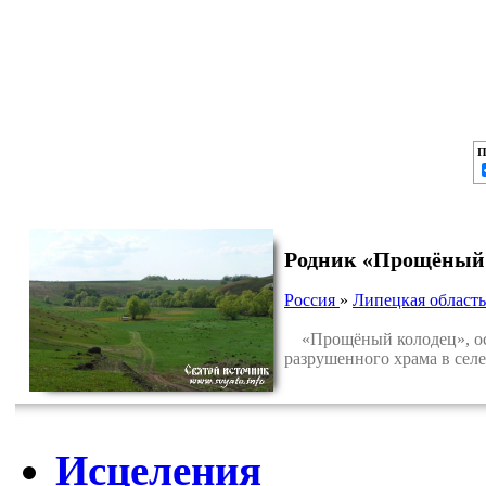
П
Родник «Прощёный к
Россия
»
Липецкая область
«Прощёный колодец», освя
разрушенного храма в сел
Исцеления