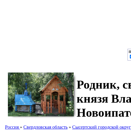
П
Родник, с
князя Вл
Новоипат
Россия
»
Свердловская область
»
Сысертский городской округ