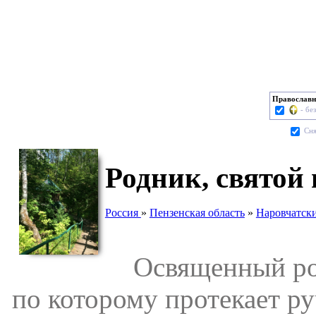
Православн
- бе
Cня
Родник, святой
Россия
»
Пензенская область
»
Наровчатск
Освященный родн
по которому протекает ру