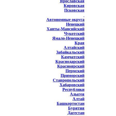
Ярославская
Кировская
Псковская
Автономные округа
Ненецкий
Ханты-Мансийский
Чукотский
Ямало-Ненецкий
Края
Алтайский
Забайкальский
Камчатский
Краснодарский
Красноярский
Пермский
Приморский
Ставропольский
Хабаровский
Республики
Адыгея
Алтай
Башкортостан
Бурятия
Дагестан