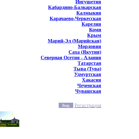
Ингушетия
Кабардино-Балкарская
Калмыкия
Карачаево-Черкесская
Карелия
Коми
Крым
Марий-Эл (Марийская)
Мордовия
Саха (Якутия)
Северная Осетия - Алания
Татарстан
Тыва (Тува)
Удмуртская
Хакасия
Чеченская
Чувашская
Регистрация