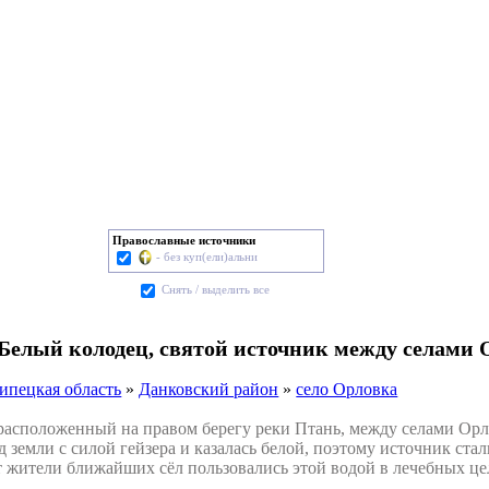
Православные источники
- без куп(ели)альни
Cнять / выделить все
Белый колодец, святой источник между селами 
ипецкая область
»
Данковский район
»
село Орловка
сположенный на правом берегу реки Птань, между селами Орлов
д земли с силой гейзера и казалась белой, поэтому источник ста
 жители ближайших сёл пользовались этой водой в лечебных цел