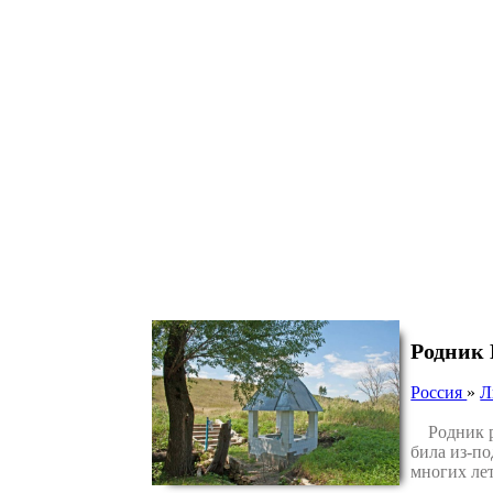
Родник 
Россия
»
Л
Родник ра
била из-по
многих лет