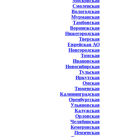
Московская
Смоленская
Вологодская
Мурманская
Тамбовская
Воронежская
Нижегородская
Тверская
Еврейская АО
Новгородская
Томская
Ивановская
Новосибирская
Тульская
Иркутская
Омская
Тюменская
Калининградская
Оренбургская
Ульяновская
Калужская
Орловская
Челябинская
Кемеровская
Пензенская