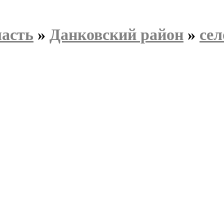
ласть
»
Данковский район
»
сел