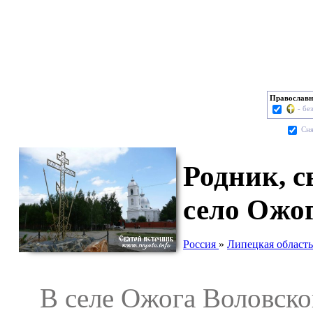
Православн
- бе
Cня
Родник, 
село Ожо
Россия
»
Липецкая область
В селе Ожога Воловског