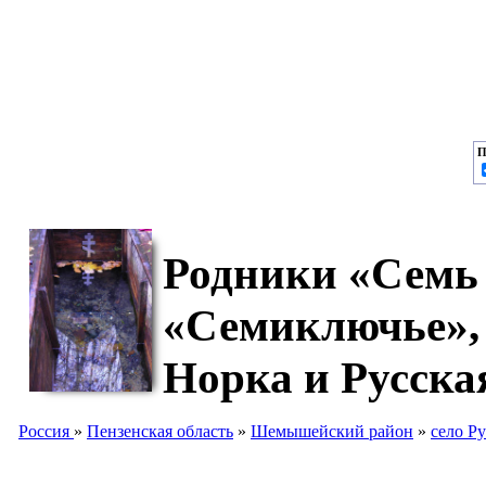
П
Родники «Семь 
«Семиключье»,
Норка и Русска
Россия
»
Пензенская область
»
Шемышейский район
»
село Р