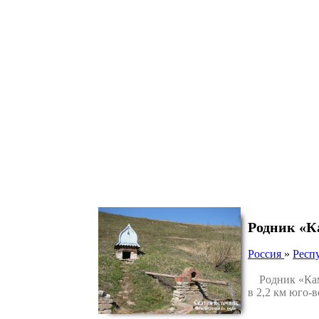
Родник «К
Россия
»
Респ
Родник «Каме
в 2,2 км юго-