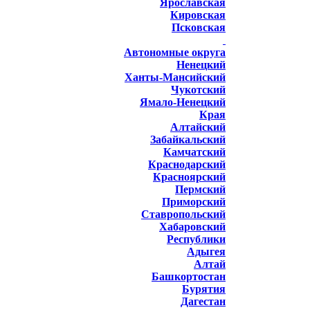
Ярославская
Кировская
Псковская
Автономные округа
Ненецкий
Ханты-Мансийский
Чукотский
Ямало-Ненецкий
Края
Алтайский
Забайкальский
Камчатский
Краснодарский
Красноярский
Пермский
Приморский
Ставропольский
Хабаровский
Республики
Адыгея
Алтай
Башкортостан
Бурятия
Дагестан