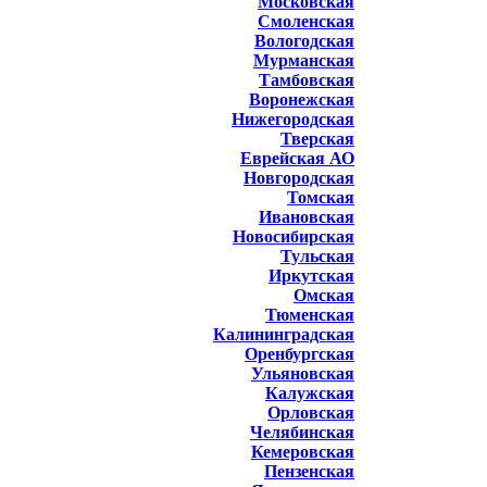
Московская
Смоленская
Вологодская
Мурманская
Тамбовская
Воронежская
Нижегородская
Тверская
Еврейская АО
Новгородская
Томская
Ивановская
Новосибирская
Тульская
Иркутская
Омская
Тюменская
Калининградская
Оренбургская
Ульяновская
Калужская
Орловская
Челябинская
Кемеровская
Пензенская