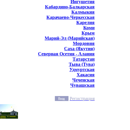
Ингушетия
Кабардино-Балкарская
Калмыкия
Карачаево-Черкесская
Карелия
Коми
Крым
Марий-Эл (Марийская)
Мордовия
Саха (Якутия)
Северная Осетия - Алания
Татарстан
Тыва (Тува)
Удмуртская
Хакасия
Чеченская
Чувашская
Регистрация