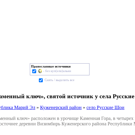
Православные источники
- без куп(ели)альни
Cнять / выделить все
аменный ключ», святой источник у села Русски
ублика Марий Эл
»
Куженерский район
»
село Русские Шои
нный ключ» расположен в урочище Каменная Гора, в четырех к
восточнее деревни Визимбирь Куженерского района Республики