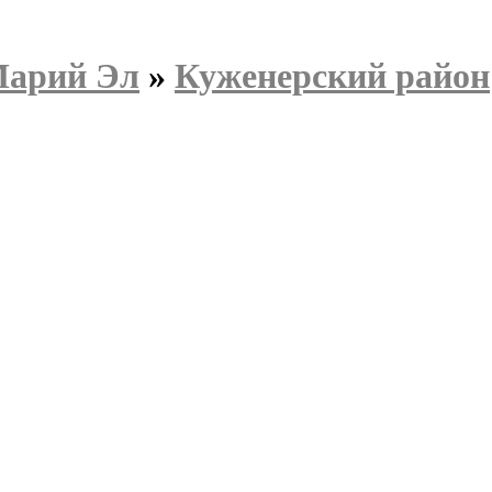
Марий Эл
»
Куженерский район