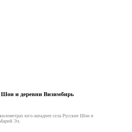
е Шои и деревни Визимбирь
илометрах юго-западнее села Русские Шои и
 Марий Эл.