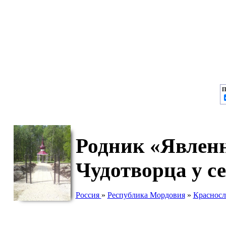
П
Родник «Явленн
Чудотворца у с
Россия
»
Республика Мордовия
»
Красносл