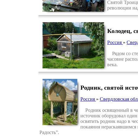
Святой Троицы
революции над
Колодец, 
Россия
»
Свер
Рядом со стен
часовне распо
века.
Родник, святой ист
Россия
»
Свердловская обл
Родник освященный в чест
источник оборудовал один 
освятить родник надо в че
покаяния нераскаявшимся 
Радость”.