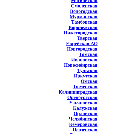
Московская
Смоленская
Вологодская
Мурманская
Тамбовская
Воронежская
Нижегородская
Тверская
Еврейская АО
Новгородская
Томская
Ивановская
Новосибирская
Тульская
Иркутская
Омская
Тюменская
Калининградская
Оренбургская
Ульяновская
Калужская
Орловская
Челябинская
Кемеровская
Пензенская