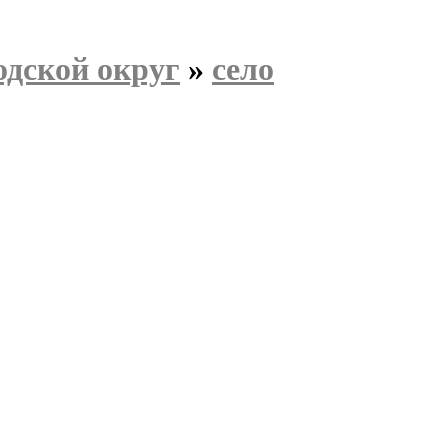
одской округ
»
село