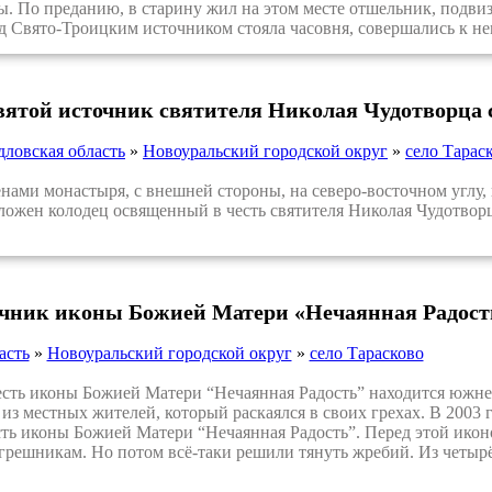
. По преданию, в старину жил на этом месте отшельник, подви
 Свято-Троицким источником стояла часовня, совершались к не
святой источник святителя Николая Чудотворца 
дловская область
»
Новоуральский городской округ
»
село Тарас
ами монастыря, с внешней стороны, на северо-восточном углу,
ложен колодец освященный в честь святителя Николая Чудотворц
очник иконы Божией Матери «Нечаянная Радость
асть
»
Новоуральский городской округ
»
село Тарасково
ь иконы Божией Матери “Нечаянная Радость” находится южнее 
из местных жителей, который раскаялся в своих грехах. В 2003
сть иконы Божией Матери “Нечаянная Радость”. Перед этой иконо
грешникам. Но потом всё-таки решили тянуть жребий. Из четы