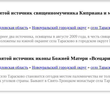
вятой источник священномученика Киприана и 
дловская область
»
Новоуральский городской округ
»
село Тарас
нее два источника, освящены в августе 2009 года, в честь св
оложены на южной окраине села Тарасково в городском округе 
святой источник иконы Божией Матери «Всецари
дловская область
»
Новоуральский городской округ
»
село Тарас
о Тарасково становится сегодня местом паломничества не толь
х уголков страны. Бывают в Свято-Троицком монастыре села Тар