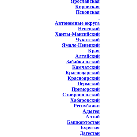
Ярославская
Кировская
Псковская
Автономные округа
Ненецкий
Ханты-Мансийский
Чукотский
Ямало-Ненецкий
Края
Алтайский
Забайкальский
Камчатский
Краснодарский
Красноярский
Пермский
Приморский
Ставропольский
Хабаровский
Республики
Адыгея
Алтай
Башкортостан
Бурятия
Дагестан