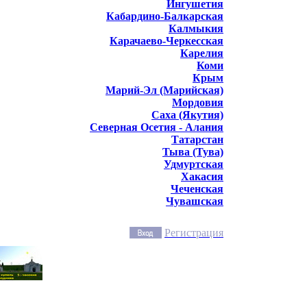
Ингушетия
Кабардино-Балкарская
Калмыкия
Карачаево-Черкесская
Карелия
Коми
Крым
Марий-Эл (Марийская)
Мордовия
Саха (Якутия)
Северная Осетия - Алания
Татарстан
Тыва (Тува)
Удмуртская
Хакасия
Чеченская
Чувашская
Регистрация