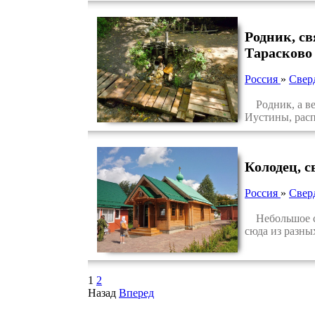
Родник, с
Тарасково
Россия
»
Свер
Родник, а вер
Иустины, расп
Колодец, 
Россия
»
Свер
Небольшое сел
сюда из разны
1
2
Назад
Вперед