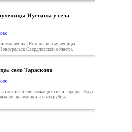
мученицы Иустины у села
ково
ященномученика Киприана и мученицы
Новоуральск Свердловской области.
ца» село Тарасково
ково
ко жителей близлежащих сел и городов. Едут
асково паломники и из-за рубежа.