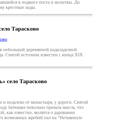
завшийся в подвиге поста и молитвы. До
му крестные ходы.
село Тарасково
ково
 в небольшой деревянной надкладезной
а. Святой источник известен с конца XIX
» село Тарасково
и недалеко от монастыря, у дороги. Святой
 году батюшке невольно пришла мысль, что
й, как известно, молятся о даровании
рёх возможных жребий пал на “Нечаянную