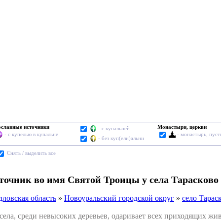
славные источники
Монастыри, церкви
- с купальней
- с купелью в купальне
- монастырь, пус
- без куп(ели)альни
Cнять / выделить все
сточник во имя Святой Троицы у села Тарасково
дловская область
»
Новоуральский городской округ
»
село Тарас
ла, среди невысоких деревьев, одаривает всех приходящих жи