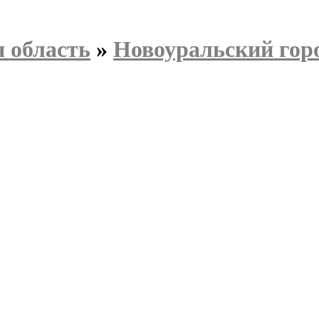
 область
»
Новоуральский гор