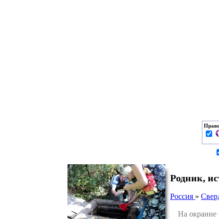
Право
Родник, и
Россия
»
Свер
На окраине се