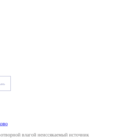
тынь
ково
вотворной влагой неиссякаемый источник