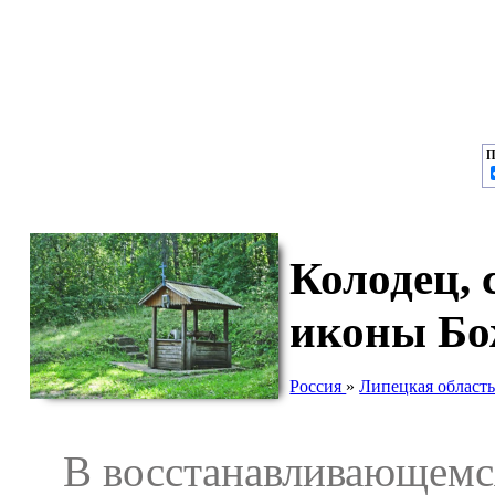
П
Колодец,
иконы Бо
Россия
»
Липецкая област
В восстанавливающемся 