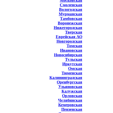
Московская
Смоленская
Вологодская
Мурманская
Тамбовская
Воронежская
Нижегородская
Тверская
Еврейская АО
Новгородская
Томская
Ивановская
Новосибирская
Тульская
Иркутская
Омская
Тюменская
Калининградская
Оренбургская
Ульяновская
Калужская
Орловская
Челябинская
Кемеровская
Пензенская