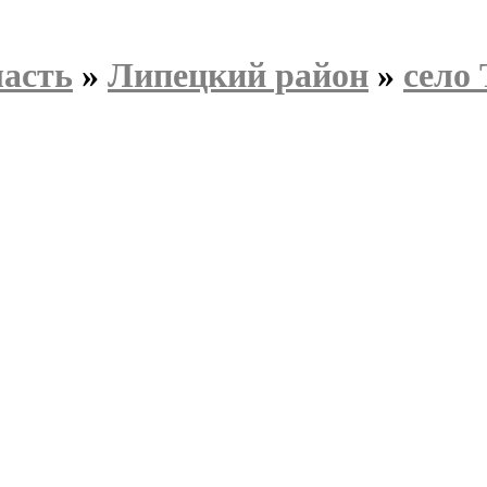
ласть
»
Липецкий район
»
село