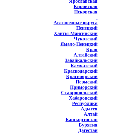
Ярославская
Кировская
Псковская
Автономные округа
Ненецкий
Ханты-Мансийский
Чукотский
Ямало-Ненецкий
Края
Алтайский
Забайкальский
Камчатский
Краснодарский
Красноярский
Пермский
Приморский
Ставропольский
Хабаровский
Республики
Адыгея
Алтай
Башкортостан
Бурятия
Дагестан