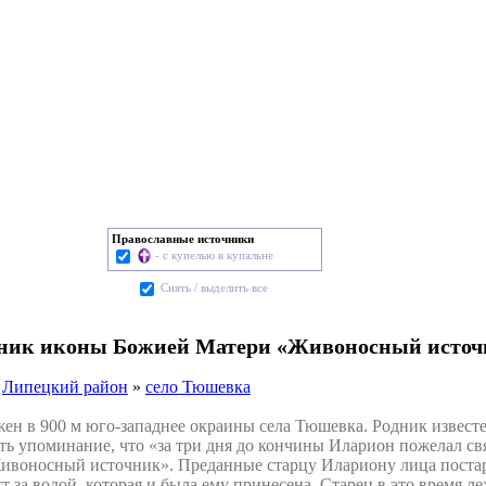
Православные источники
- с купелью в купальне
Cнять / выделить все
чник иконы Божией Матери «Живоносный источ
»
Липецкий район
»
село Тюшевка
 в 900 м юго-западнее окраины села Тюшевка. Родник известе
ь упоминание, что «за три дня до кончины Иларион поже­лал св
воносный источник». Преданные старцу Илариону лица постар
ст за водой, которая и бы­ла ему принесена. Старец в это время л