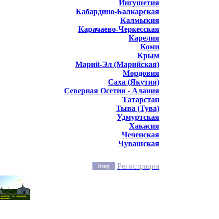
Ингушетия
Кабардино-Балкарская
Калмыкия
Карачаево-Черкесская
Карелия
Коми
Крым
Марий-Эл (Марийская)
Мордовия
Саха (Якутия)
Северная Осетия - Алания
Татарстан
Тыва (Тува)
Удмуртская
Хакасия
Чеченская
Чувашская
Регистрация