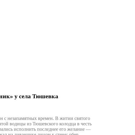
ник» у села Тюшевка
н с незапамятных времен. В житии святого
ятой водицы из Тюшевского колод­ца в честь
ались исполнить последнее его желание —
ежал на диванчике лицом к стене; обер­