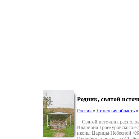
Родник, святой исто
Россия
»
Липецкая область
Святой источник расположен
Илариона Троекуровского ест
иконы Царицы Небесной «Жи
Голдобина по­слала за 40 вёр