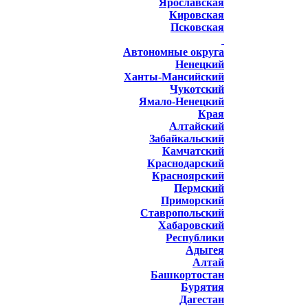
Ярославская
Кировская
Псковская
Автономные округа
Ненецкий
Ханты-Мансийский
Чукотский
Ямало-Ненецкий
Края
Алтайский
Забайкальский
Камчатский
Краснодарский
Красноярский
Пермский
Приморский
Ставропольский
Хабаровский
Республики
Адыгея
Алтай
Башкортостан
Бурятия
Дагестан