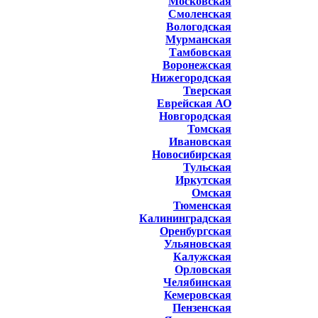
Московская
Смоленская
Вологодская
Мурманская
Тамбовская
Воронежская
Нижегородская
Тверская
Еврейская АО
Новгородская
Томская
Ивановская
Новосибирская
Тульская
Иркутская
Омская
Тюменская
Калининградская
Оренбургская
Ульяновская
Калужская
Орловская
Челябинская
Кемеровская
Пензенская