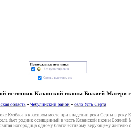
Православные источники
- без куп(ели)альни
Cнять / выделить все
той источник Казанской иконы Божией Матери с
ская область
»
Чебулинский район
»
село Усть-Серта
ке Кузбаса в красивом месте при впадении реки Серты в реку К
т села бьет родник освященный в честь Казанской иконы Божией
есвятая Богородица одному благочестивому верующему жителю се