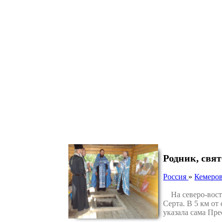
Родник, свя
Россия
»
Кемеров
На северо-восто
Серта. В 5 км о
указала сама Пр