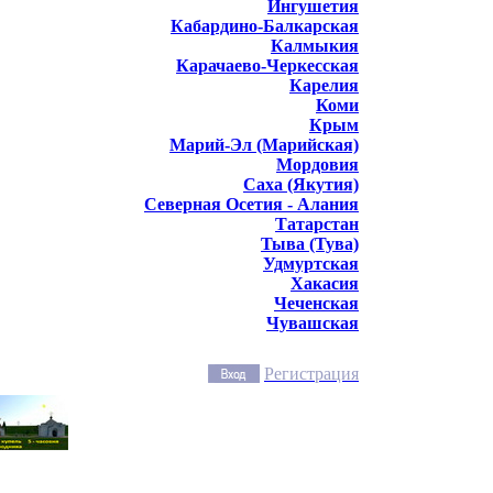
Ингушетия
Кабардино-Балкарская
Калмыкия
Карачаево-Черкесская
Карелия
Коми
Крым
Марий-Эл (Марийская)
Мордовия
Саха (Якутия)
Северная Осетия - Алания
Татарстан
Тыва (Тува)
Удмуртская
Хакасия
Чеченская
Чувашская
Регистрация