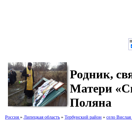
П
Родник, св
Матери «С
Поляна
Россия
»
Липецкая область
»
Тербунский район
»
село Вислая