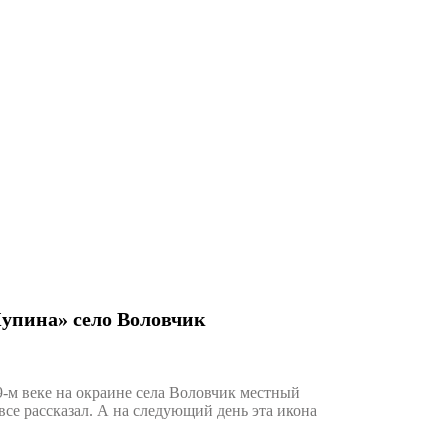
упина» село Воловчик
9-м веке на окраине села Воловчик местный
все рассказал. А на следующий день эта икона