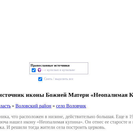
Православные источники
- с купелью в купальне
Cнять / выделить все
 источник иконы Божией Матери «Неопалимая К
ласть
»
Воловский район
»
село Воловчик
ка, что расположен в низине, действительно большая. Еще в 1
люча нашел икону «Неопалимая купина». Он отнес ее старосте и 
ка. И решили тогда жители села построить церковь.