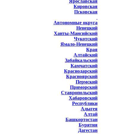
Ярославская
Кировская
Псковская
Автономные округа
Ненецкий
Ханты-Мансийский
Чукотский
Ямало-Ненецкий
Края
Алтайский
Забайкальский
Камчатский
Краснодарский
Красноярский
Пермский
Приморский
Ставропольский
Хабаровский
Республики
Адыгея
Алтай
Башкортостан
Бурятия
Дагестан