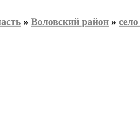
ласть
»
Воловский район
»
село