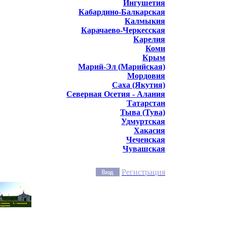
Ингушетия
Кабардино-Балкарская
Калмыкия
Карачаево-Черкесская
Карелия
Коми
Крым
Марий-Эл (Марийская)
Мордовия
Саха (Якутия)
Северная Осетия - Алания
Татарстан
Тыва (Тува)
Удмуртская
Хакасия
Чеченская
Чувашская
Регистрация