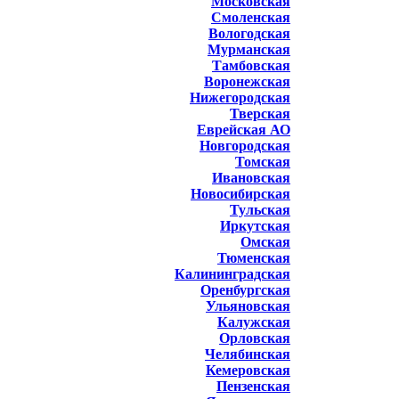
Московская
Смоленская
Вологодская
Мурманская
Тамбовская
Воронежская
Нижегородская
Тверская
Еврейская АО
Новгородская
Томская
Ивановская
Новосибирская
Тульская
Иркутская
Омская
Тюменская
Калининградская
Оренбургская
Ульяновская
Калужская
Орловская
Челябинская
Кемеровская
Пензенская