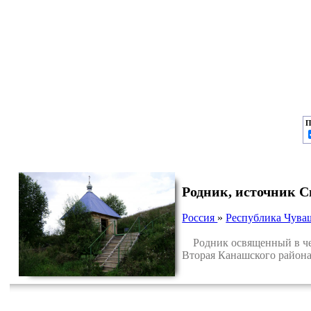
П
Родник, источник 
Россия
»
Республика Чува
Родник освященный в чес
Вторая Канашского район