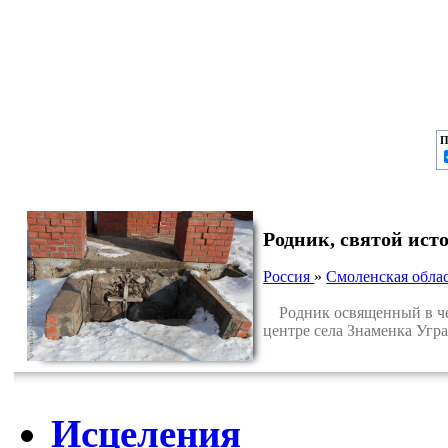
П
Родник, святой ис
Россия
»
Смоленская обла
Родник освященный в чес
центре села Знаменка Угр
Исцеления