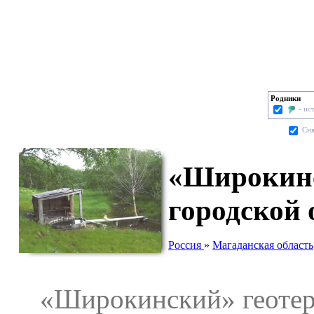
Родники
- ис
Cня
«Широкинс
городской 
Россия
»
Магаданская область
«Широкинский» геотерм