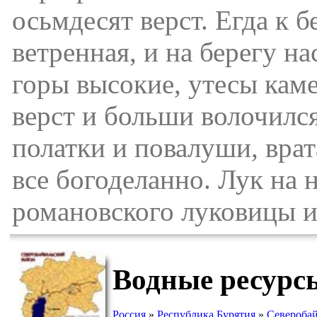
осьмдесят верст. Егда к б
ветренная, и на берегу н
горы высокие, утесы каме
верст и больши волочился
полатки и повалуши, врат
все богоделанно. Лук на 
романовского луковицы и 
Водные ресурс
Россия
»
Республика Бурятия
»
Северобай