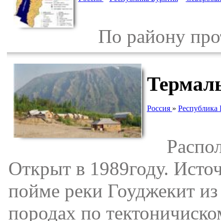
По району проте
Термал
Россия
»
Республика 
Располож
Открыт в 1989году. Исто
пойме реки Гоуджекит из
породах по тектоничиско