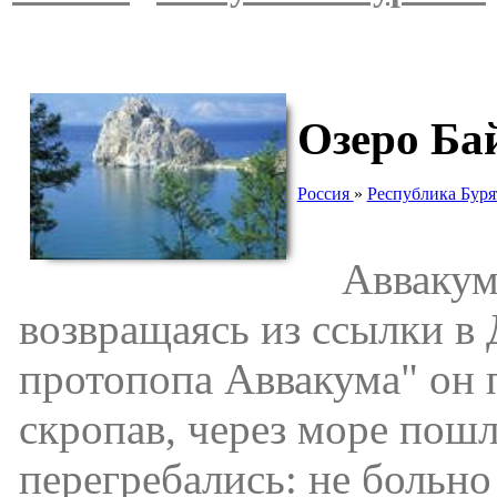
Озеро Ба
Россия
»
Республика Буря
Аввакум п
возвращаясь из ссылки в
протопопа Аввакума" он 
скропав, через море пошл
перегребались: не больно 