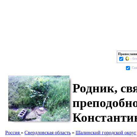
Православн
- бе
Cня
Родник, св
преподобн
Константи
Россия
»
Свердловская область
»
Шалинский городской округ