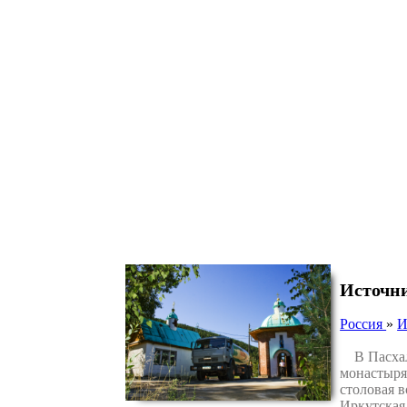
Источни
Россия
»
И
В Пасхаль
монастыря
столовая 
Иркутская 