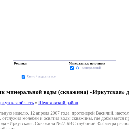
Родники
Минеральные источники
- минеральный
Cнять / выделить все
к минеральной воды (скважина) «Иркутская» 
ркутская область
»
Шелеховский район
ную неделю, 12 апреля 2007 года, протоиерей Василий, настоя
, отслужил молебен и освятил воды скважины, где добывается п
вода «Иркутская». Скважина №27-БИС глубиной 352 метра распо
область.