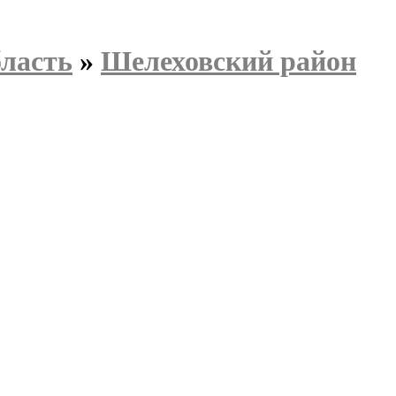
бласть
»
Шелеховский район