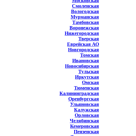
Московская
Смоленская
Вологодская
Мурманская
Тамбовская
Воронежская
Нижегородская
Тверская
Еврейская АО
Новгородская
Томская
Ивановская
Новосибирская
Тульская
Иркутская
Омская
Тюменская
Калининградская
Оренбургская
Ульяновская
Калужская
Орловская
Челябинская
Кемеровская
Пензенская