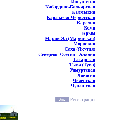
Ингушетия
Кабардино-Балкарская
Калмыкия
Карачаево-Черкесская
Карелия
Коми
Крым
Марий-Эл (Марийская)
Мордовия
Саха (Якутия)
Северная Осетия - Алания
Татарстан
Тыва (Тува)
Удмуртская
Хакасия
Чеченская
Чувашская
Регистрация