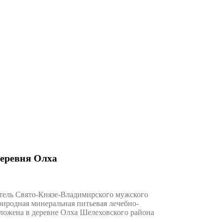
деревня Олха
тель Свято-Князе-Владимирского мужского
риродная минеральная питьевая лечебно-
ложена в деревне Олха Шелеховского района