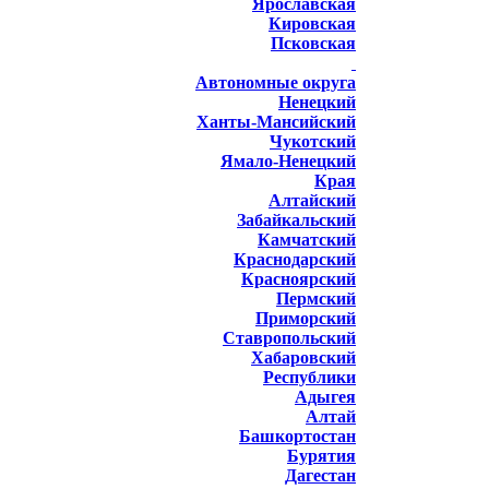
Ярославская
Кировская
Псковская
Автономные округа
Ненецкий
Ханты-Мансийский
Чукотский
Ямало-Ненецкий
Края
Алтайский
Забайкальский
Камчатский
Краснодарский
Красноярский
Пермский
Приморский
Ставропольский
Хабаровский
Республики
Адыгея
Алтай
Башкортостан
Бурятия
Дагестан