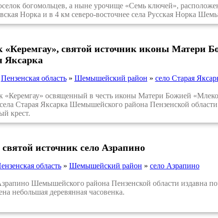
ок богомольцев, а ныне урочище «Семь ключей», расположен в 
вская Норка и в 4 км северо-восточнее села Русская Норка Шем
к «Керемгау», святой источник иконы Матери Б
я Яксарка
»
Пензенская область
»
Шемышейский район
»
село Старая Яксар
«Керемгау» освященный в честь иконы Матери Божией «Млекоп
села Старая Яксарка Шемышейского района Пензенской области.
й крест.
 святой источник село Азрапино
ензенская область
»
Шемышейский район
»
село Азрапино
рапино Шемышейского района Пензенской области издавна почит
ена небольшая деревянная часовенка.