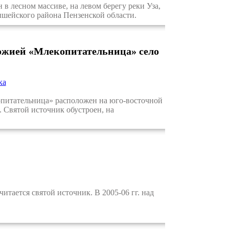
лесном массиве, на левом берегу реки Уза,
ышейского района Пензенской области.
ожией «Млекопитательница» село
ка
итательница» расположен на юго-восточной
 Святой источник обустроен, на
ается святой источник. В 2005-06 гг. над