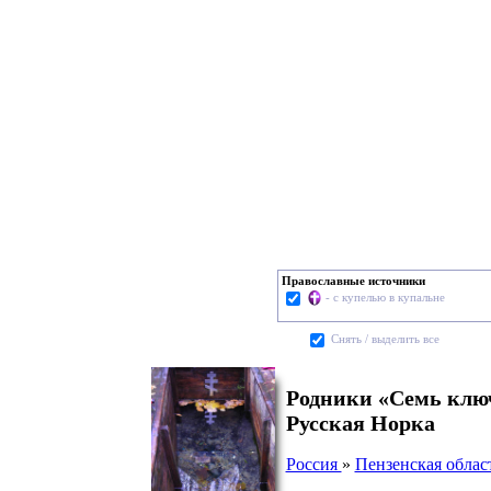
Православные источники
- с купелью в купальне
Cнять / выделить все
Родники «Семь ключ
Русская Норка
Россия
»
Пензенская облас