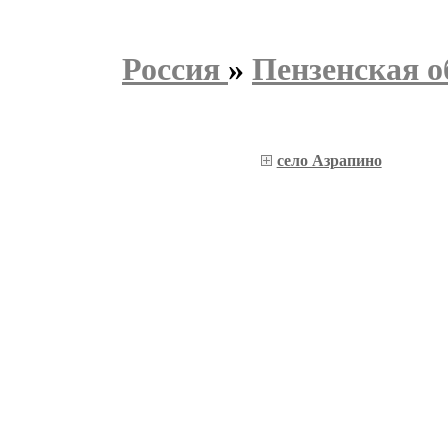
Россия
»
Пензенская о
село Азрапино