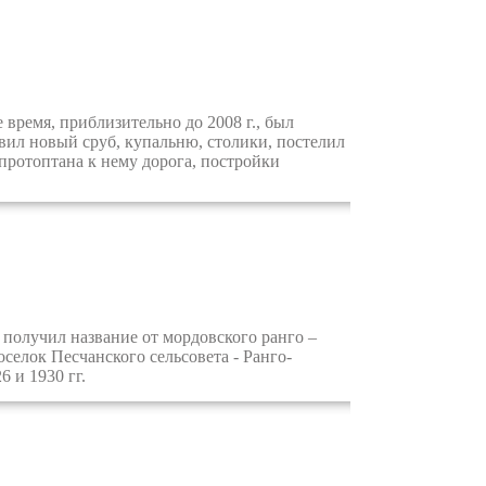
время, приблизительно до 2008 г., был
авил новый сруб, купальню, столики, постелил
протоптана к нему дорога, постройки
получил название от мордовского ранго –
селок Песчанского сельсовета - Ранго-
 и 1930 гг.