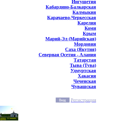
Ингушетия
Кабардино-Балкарская
Калмыкия
Карачаево-Черкесская
Карелия
Коми
Крым
Марий-Эл (Марийская)
Мордовия
Саха (Якутия)
Северная Осетия - Алания
Татарстан
Тыва (Тува)
Удмуртская
Хакасия
Чеченская
Чувашская
Регистрация