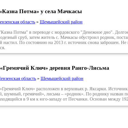
«Казна Потма» у села Мачкасы
ензенская область
»
Шемышейский район
зна Потма" в переводе с мордовского "Денежное дно". Долгое 
одезный сруб, затем житель с. Мачкасы обустроил родник, пост
 настил. По состоянию на 2013 г. источник снова заброшен. Не 
ся.
 «Гремячий Ключ» деревня Ранго-Лисьма
ензенская область
»
Шемышейский район
ремячий Ключ» расположен в верховьях р. Яксарки. Источник 
, шумный, гремячий», лисьма – «родник». По роднику назван по
аходящийся в 9 км к юго-западу от Песчанки. Основан между 1926