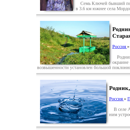
Семь Ключей бывший посел
в 3.6 км южнее села Мордо
Родни
Стара
Россия
Родник 
окраине 
возвышенности установлен большой поклонны
Родник,
Россия
»
П
В селе Аз
ним устро