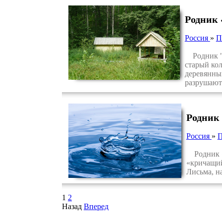
Родник 
Россия
»
П
Родник "Ка
старый кол
деревянный
разрушают
Родник
Россия
»
П
Родник «Г
«кричащий
Лисьма, н
1
2
Назад
Вперед