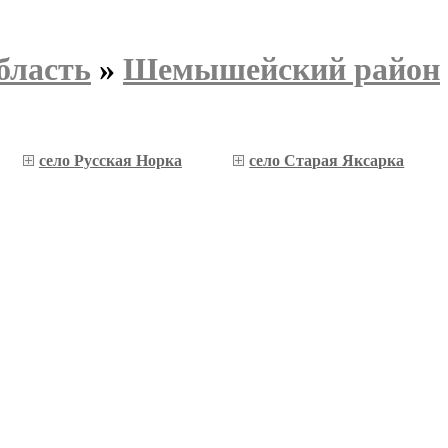
бласть
»
Шемышейский район
село Русская Норка
село Старая Яксарка