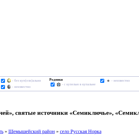
Родники
- без куп(ели)альни
- неизвестно
- с купелью в купальне
- неизвестно
ей», святые источники «Семиключье», «Семикл
ть
»
Шемышейский район
»
село Русская Норка