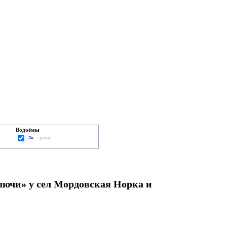
Водоёмы
- река
ючи» у сел Мордовская Норка и