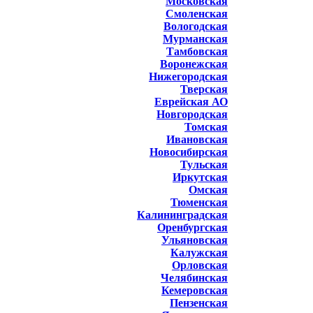
Московская
Смоленская
Вологодская
Мурманская
Тамбовская
Воронежская
Нижегородская
Тверская
Еврейская АО
Новгородская
Томская
Ивановская
Новосибирская
Тульская
Иркутская
Омская
Тюменская
Калининградская
Оренбургская
Ульяновская
Калужская
Орловская
Челябинская
Кемеровская
Пензенская